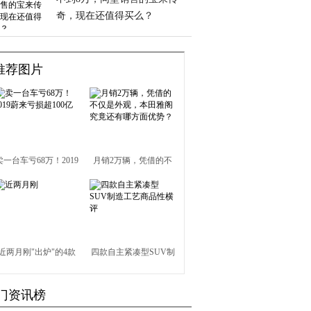
奇，现在还值得买么？
推荐图片
卖一台车亏68万！2019
月销2万辆，凭借的不
蔚来亏损超100亿
仅是外观，本田雅阁究
竟还有哪方面优势？
近两月刚"出炉"的4款
四款自主紧凑型SUV制
SUV，过年开回家都夸
造工艺商品性横评
门资讯榜
你懂车