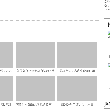
，2020
颜值如何？全新马自达cx-4整
同样定位，吉利售价超过领
款休旅
容成功，直接对标丰
克，这是什么套路？
热
XR-V对
可别让你媳妇儿看见这款车，
都2020年了还大众、本田