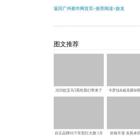
返回广州都市网首页>推荐阅读>
旗龙
图文推荐
2020款宝马5系给我们带来了
卡罗拉&福克斯&明锐
哪些改变？
最受关注的3
自主品牌SUV车型扛大旗 1月
价格不变 东风本田