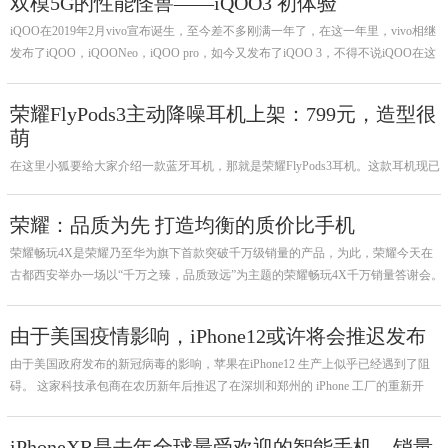
双模5G的性能怪兽——iQOO3 初体验
iQOO在2019年2月vivo宣布诞生，至今差不多刚满一年了，在这一年里，vivo相继
发布了iQOO，iQOONeo，iQOO pro，如今又发布了iQOO 3，不得不说iQOO在这
一年里迅速完成了积累，在手机市场站稳自己一席之地。
荣耀FlyPods3主动降噪耳机上架：799元，造型很
萌
在这里小狐要给大家介绍一款蓝牙耳机，那就是荣耀FlyPods3耳机。这款耳机现已
上架某东电商平台，双重降噪，三麦克通话降噪，售价799元，2月28日开启预约。
荣耀：品质为先 打造均衡的质价比手机
荣耀畅玩4X是荣耀乃至华为旗下首款突破千万级销量的产品，为此，荣耀今天在
古都西安举办一场以“千万之臻，品质致远”为主题的荣耀畅玩4X千万销量答谢会。
会后，华为消费者终端CEO余承东以及荣耀品牌总裁赵明接受了手机中国的专访，
就荣耀畅玩4X以及荣耀品牌未来的发展进行了交流。
由于美国疫情影响，iPhone12或许将会推迟发布
由于美国政府发布的新冠病毒的影响，苹果在iPhone12 生产上似乎已经遇到了阻
碍。 这家科技承包商在农历新年后推迟了在深圳和郑州的 iPhone 工厂的重新开
工，不过它计划在本月底恢复一半的生产。
iPhoneXR是去年全球最受欢迎的智能手机，销量