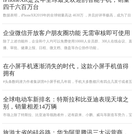
四千六百万台
数据表明，iPhoneXR2019年的全球销量高达 4630万 ，并且好评率极高，成为了目
前全球最受欢迎的智能手机。
企业微信开放客户朋友圈功能 无需审核即可使用
除了上述功能外，企业和个人均可以免费使用10000人全员群、300人在线会议、直
播、审批、健康上报、日程、微文档、微盘等办公协作功能 。
在小屏手机逐渐消失的时代，这款小屏手机值得
拥有
#头条数码潜力作者集训营#小屏手机几年前，手机大多数都只有四点几英寸或者五
点几英寸，而现在连6英寸左右的手机都已经十分少了。小屏手机以轻薄、手感
好、便于单手操作、便于携带等优点受到不少人的喜爱，但是现在的手机屏幕都是
全球电动车新排名：特斯拉和比亚迪表现天壤之
越做越大，小屏手机已经逐渐在我们的视野消失了。
别，销量相差14万辆
市场上除了特斯拉、比亚迪等领跑者外，还有蔚来、小鹏、威马等新造车势力，宝
马、大众、丰田等传统车企，也制定了详尽的电动化计划。
旅游大省的硅谷路：华为阿里腾讯三大运营商，