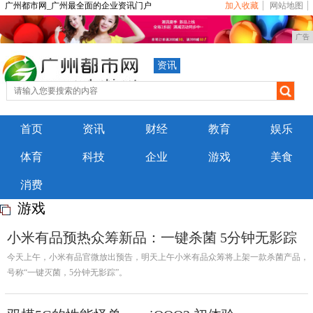
广州都市网_广州最全面的企业资讯门户
加入收藏
网站地图
广告
资讯
首页
资讯
财经
教育
娱乐
体育
科技
企业
游戏
美食
消费
游戏
小米有品预热众筹新品：一键杀菌 5分钟无影踪
今天上午，小米有品官微放出预告，明天上午小米有品众筹将上架一款杀菌产品，
号称“一键灭菌，5分钟无影踪”。