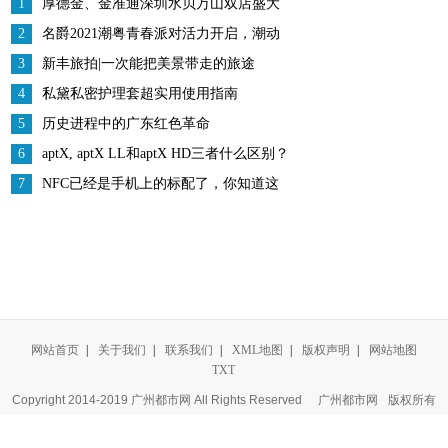
1
厚德金、金准通深圳水贝万山双店盛大
开业
2
名爵2021潮粤青春派对活力开启，潮动
珠江之畔
3
新丰旅拍|一次能把美景带走的旅途
4
私黛私密护理套超实用使用指南
5
历史进程中的广东红色革命
6
aptX, aptX LL和aptX HD三者什么区别？
7
NFC已经是手机上的标配了，你知道这
个功能有啥用吗？
网站首页
|
关于我们
|
联系我们
|
XML地图
|
版权声明
|
网站地图
TXT
Copyright 2014-2019 广州都市网 All Rights Reserved
广州都市网
版权所有