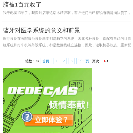
脑被1百元收了
我干电脑13年了，我深知店家这话术精辟啊，客户进门自己都说电脑是淘汰货了，
店家就接客户的思维对话了，店家又把垃圾配置的电脑跟这段时间的疫情相联系，
让我没想到的是这位客户二话不说直接同意了。
蓝牙对医学系统的意义和前景
医疗设备在医院每台设备基本都是独立的系统，因此各种设备，都配有自己的计算
机系统和打印机等外设系统，都是数据线独立连接，因此，读取机器状态、重新配
置设备、传感器数据、病人资料、病人监护、安全}t问数据、资产追踪等为了安全
性考虑，都是独立的系统，最常见的现象如手术室，故鱿科室，可以看
总数：
37
首页
1
2
3
下一页
页次：
1
/3