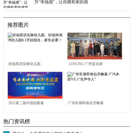
升“幸福感”，让你拥有家的感
觉
推荐图片
祈福英语实验幼儿园、
LOSUNG·广州蓝谷新
祈福倚湖湾幼儿园6.1开
贵生活全案定制馆闪耀
始报名，家长必看！
开幕｜ 新贵荣耀开启高
定新章！
2021第二届中国创新食
广州车展即将拉开帷幕
品大会暨粤港澳大湾区
广汽本田VE-1“先声夺
热门资讯榜
食品博览会新闻发布会
人”
在莞举行