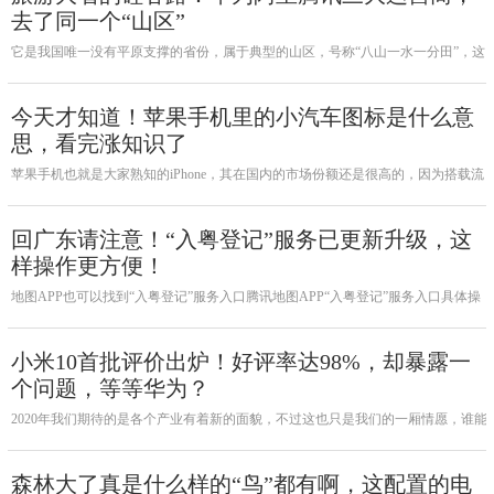
去了同一个“山区”
它是我国唯一没有平原支撑的省份，属于典型的山区，号称“八山一水一分田”，这
注定了发展农牧的不易，以及交通建设的不便。
今天才知道！苹果手机里的小汽车图标是什么意
思，看完涨知识了
苹果手机也就是大家熟知的iPhone，其在国内的市场份额还是很高的，因为搭载流
畅的iOS系统，很多用户成为了iPhone用户。那么大多数用户都知道iPhone系统的流
畅，却不知道苹果手机内有着很多实用的小功能。
回广东请注意！“入粤登记”服务已更新升级，这
样操作更方便！
地图APP也可以找到“入粤登记”服务入口腾讯地图APP“入粤登记”服务入口具体操
作流程司机朋友们在使用腾讯地图规划行驶路线时，进入广东省的时候腾讯地图中
会显示红色浮框，点击进入后按照提示填写，即可完成入粤健康申报登记。
小米10首批评价出炉！好评率达98%，却暴露一
个问题，等等华为？
2020年我们期待的是各个产业有着新的面貌，不过这也只是我们的一厢情愿，谁能
想到，在2020年伊始，迎来的反而是“新冠肺炎”，对此我们只能表示希望这场风波
能够快速过去，而在新年中科技厂商们依旧没有被这场病毒打败，在2月12日下
森林大了真是什么样的“鸟”都有啊，这配置的电
午，小米正式召开了新品发布会，小米10终于与我们正式见