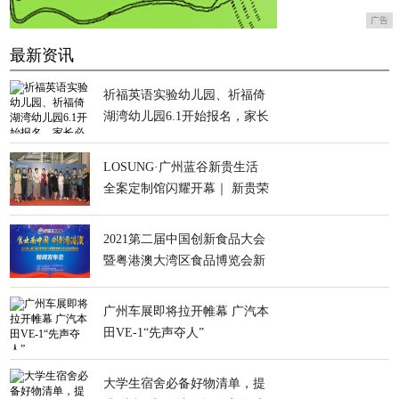
广告
最新资讯
祈福英语实验幼儿园、祈福倚
湖湾幼儿园6.1开始报名，家长
必看！
LOSUNG·广州蓝谷新贵生活
全案定制馆闪耀开幕｜ 新贵荣
耀开启高定新章！
2021第二届中国创新食品大会
暨粤港澳大湾区食品博览会新
闻发布会在莞举行
广州车展即将拉开帷幕 广汽本
田VE-1“先声夺人”
大学生宿舍必备好物清单，提