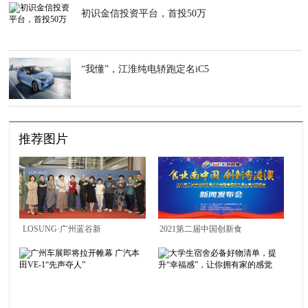
初识金信投资平台，首投50万
“我懂”，江淮纯电轿跑定名iC5
推荐图片
LOSUNG·广州蓝谷新
2021第二届中国创新食
贵生活全案定制馆闪耀
品大会暨粤港澳大湾区
开幕｜ 新贵荣耀开启高
食品博览会新闻发布会
定新章！
在莞举行