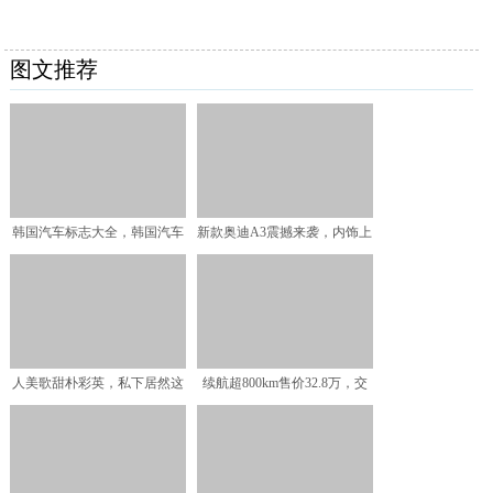
图文推荐
韩国汽车标志大全，韩国汽车
新款奥迪A3震撼来袭，内饰上
标志含义
面配置丰富，动力表现
人美歌甜朴彩英，私下居然这
续航超800km售价32.8万，交
么会穿，不愧是天生的爱
付了一千辆，增