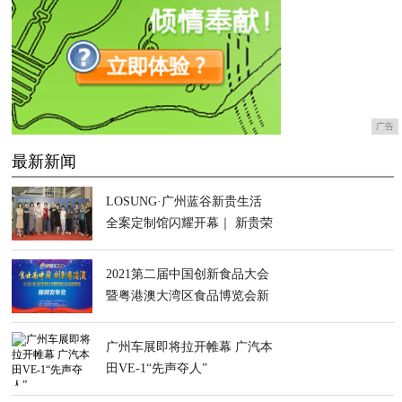
广告
最新新闻
LOSUNG·广州蓝谷新贵生活
全案定制馆闪耀开幕｜ 新贵荣
耀开启高定新章！
2021第二届中国创新食品大会
暨粤港澳大湾区食品博览会新
闻发布会在莞举行
广州车展即将拉开帷幕 广汽本
田VE-1“先声夺人”