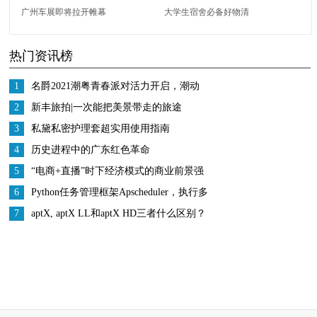
广州车展即将拉开帷幕
大学生宿舍必备好物清
广汽本田VE-1“先声夺
单，提升“幸福感”，让
热门资讯榜
人”
你拥有家的感觉
1
名爵2021潮粤青春派对活力开启，潮动
珠江之畔
2
新丰旅拍|一次能把美景带走的旅途
3
私黛私密护理套超实用使用指南
4
历史进程中的广东红色革命
5
“电商+直播”时下经济模式的商业前景强
势来袭
6
Python任务管理框架Apscheduler，执行多
次解决
7
aptX, aptX LL和aptX HD三者什么区别？