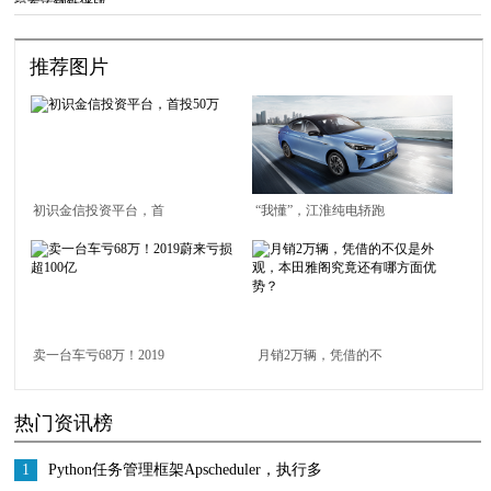
版
推荐图片
初识金信投资平台，首
“我懂”，江淮纯电轿跑
投50万
定名iC5
卖一台车亏68万！2019
月销2万辆，凭借的不
蔚来亏损超100亿
仅是外观，本田雅阁究
热门资讯榜
竟还有哪方面优势？
1
Python任务管理框架Apscheduler，执行多