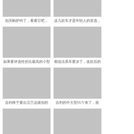
别买帕萨特了，看看它吧，
这几款车才是年轻人的首选，
241匹配9AT还有魔毯
不仅动力强颜值高，价格
如果要评选性价比最高的小型
都说法系车要凉了，改款后的
SUV，那非它莫属了
标致4008，还值得买
吉利终于要出汉兰达级别的
吉利的中大型SUV来了，搭
SUV，价格冲击RX8，
1.8T发动机，轴距超