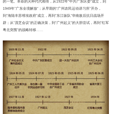
的一笔。革命的火种代代相传，从1922年“中共广东区委“成立，到
1949年”广东全境解放“；从早期的“广州农民运动讲习所”开办，
到“海陆丰苏维埃政府”成立，再到“东江纵队”华南敌后抗日战场开
辟；从”茂芝会议“的正确决策，到“广州起义”的大胆尝试，再到“红军
粤北突围”的战略转移……