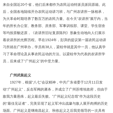
来自全国近20个省，他们后来都作为农民运动特派员派回原籍。此
后，全国各地陆续开办农民运动讲习班，与广州农讲所一脉相承，
为大革命时期培养了数百万的农民力量。在今天“农讲所”展厅内，当
年的所长办公室、教务部、庶务部、军事训练部、课堂、学生宿舍
等均按原貌还原，《农讲所旧址复原陈列》形象生动地向人们展示
着农讲所的光辉历程。早在1924年，彭湃的提议第一届农民运动讲
习所就在广州举办，学员有38人，梁桂华就是其中一员，他认真学
习了革命理论及从事农民运动的方法。以梁桂华为代表的农讲所学
员，后来成了“广州起义”的中坚力量。
广州武装起义
1927年，根据“八七”会议精神，中共广东省委于12月11日发
动“广州起义”，反击军阀的屠杀，并成立了广州苏维埃政府，但由于
敌我力量悬殊，起义最后失败。”广州起义纪念馆“作为这段历史
的“最佳见证者”，完美呈现了起义军冲出战壕与敌人展开肉搏的历史
场面。广州起义是继南昌起义、秋收起义之后我党领导的一次具有