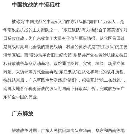
中国抗战的中流砥柱
被称为“中国抗战的中流砥柱”的”东江纵队“拥有1.1万余人，是
华南敌后抗战的主力部队之一。”东江纵队“有力地配合了英美盟军对
日反攻作战，为广东收集了大量有价值的军事情报。从化区吕田镇
是抗战时期粤北会战的重要战场，村里的黄沙坑是“东江纵队”的主要
活动区域。而“黄沙坑革命旧址纪念馆”则是共产党在黄沙坑建立抗日
和解放战争革命活动基地。该馆通过图片、实物、墙绘、场景立体
雕塑、采访录等方式全面再现“东江纵队”在从化和粤北的战斗历程。
抗战结束后，广东军民声势浩荡反“清剿”，积极开辟“第二条战线”，
南粤大地各个骁勇善战的纵队将与南下解放军汇合，完成解放全广
东和全中国的伟业。
广东解放
解放战争时期，广东人民抗日游击队在华南、华东和西南等地