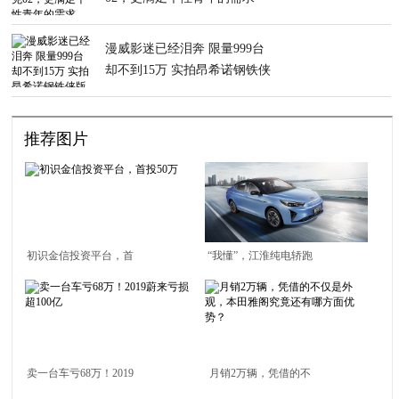
漫威影迷已经泪奔 限量999台
却不到15万 实拍昂希诺钢铁侠
版
推荐图片
初识金信投资平台，首
“我懂”，江淮纯电轿跑
投50万
定名iC5
卖一台车亏68万！2019
月销2万辆，凭借的不