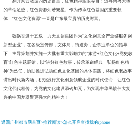
翻开风云激荡的历史篇章，红色精神耀眼夺目；追寻南粤大地
的革命足迹，红色资源灿若繁星。作为传承红色基因的重要载
体，“红色文化资源”一直是广东最宝贵的历史财富。
砥砺奋进十五载，力天文创集团作为“文化创意全产业链服务创
新型企业”，在各级宣传部，文体局，街道办，企事业单位的指导
下，主导策划并实施一大批有重大影响力的“旅游+红色文化+党史教
育”红色主题展馆，以“讲好红色故事，传承革命经典，弘扬红色精
神”为己任，协助推进弘扬红色文化基因的具体实践，将红色老故事
讲出时代新内涵，积极践行文化创意领航企业的时代使命，让红色
文化代代相传，为党的文化建设添砖加瓦，为实现中华民族伟大复
兴的中国梦凝聚更强大的精神力！
返回广州都市网首页>推荐阅读>
怎么开启查找我的iphone