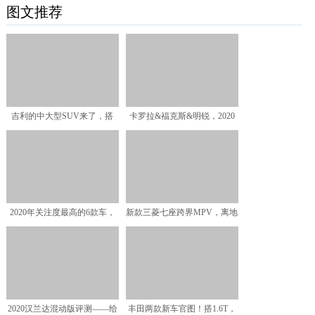
图文推荐
吉利的中大型SUV来了，搭
卡罗拉&福克斯&明锐，2020
1.8T发动机，轴距超
最受关注的3款休旅
2020年关注度最高的6款车，
新款三菱七座跨界MPV，离地
国产车发力，本田思
间隙225毫米，商用
2020汉兰达混动版评测——给
丰田两款新车官图！搭1.6T，