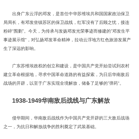
出身广东云浮的邓发，是首任中华苏维埃共和国国家政治保卫
局局长，有邓发坐镇苏区的保卫战线，红军没有了后顾之忧，接连
粉碎“围剿”。今天，为传承与发扬邓发光荣事迹而修建的”邓发生平
事迹展示馆“，对弘扬邓发革命精神，拉动云浮地方红色旅游发展产
生了深远的影响。
广东苏维埃政权的创立和建设，是中国共产党开始尝试到农村
建立革命根据地，寻求中国革命道路的有益探索，为日后华南敌后
战场的开辟，以至于广东实现全境解放，储备了足够的”弹药“。
1938-1949
华南敌后战线与广东解放
侵华期间，华南敌后战线作为中国共产党开辟的三大敌后战场
之一，为抗日和解放战争的胜利奠定了武装基础。