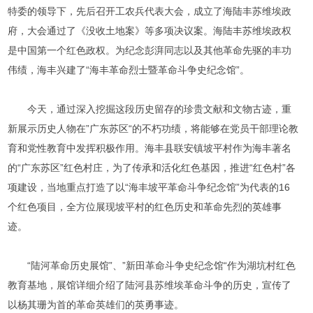
特委的领导下，先后召开工农兵代表大会，成立了海陆丰苏维埃政
府，大会通过了《没收土地案》等多项决议案。海陆丰苏维埃政权
是中国第一个红色政权。为纪念彭湃同志以及其他革命先驱的丰功
伟绩，海丰兴建了“海丰革命烈士暨革命斗争史纪念馆”。
今天，通过深入挖掘这段历史留存的珍贵文献和文物古迹，重
新展示历史人物在”广东苏区“的不朽功绩，将能够在党员干部理论教
育和党性教育中发挥积极作用。海丰县联安镇坡平村作为海丰著名
的“广东苏区”红色村庄，为了传承和活化红色基因，推进“红色村”各
项建设，当地重点打造了以“海丰坡平革命斗争纪念馆”为代表的16
个红色项目，全方位展现坡平村的红色历史和革命先烈的英雄事
迹。
“陆河革命历史展馆”、”新田革命斗争史纪念馆“作为湖坑村红色
教育基地，展馆详细介绍了陆河县苏维埃革命斗争的历史，宣传了
以杨其珊为首的革命英雄们的英勇事迹。