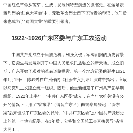
中国红色革命从萌芽，生成，发展到转型演进的微缩史。在这场轰
轰烈烈的“红色大革命”中，无数革命烈士留下了珍贵的印记，他们后
来也成为了”建国大业“的重要引领者。
1922~1926广东区委与广东工农运动
中国共产党成立于民族危机，列强入侵，军阀割据的历史背景
下，它诞生与发展刷开了中国人民追求民族独立的新天地。成立初
期，广东开始了艰难的革命道路探索。第一个地方纪委的诞生1921
年1月19日，陈独秀在广州作的《社会主义批评》演讲中指出，应该
以马克思主义建立统一组织。随后，他重新组建了广州共产党早期
组织。1922年上半年，”中共广东区委”成立，在当年党机关没有公
开的情况下，用了“管东渠”（谐音广东区）向警察局登记，“管东
渠”后来也成了广东区委的代号。”中共广东区委”是中国共产党历史
上的第一个地方纪委。在3年后，它将和全国总工会直接领导“省港
大罢工”。