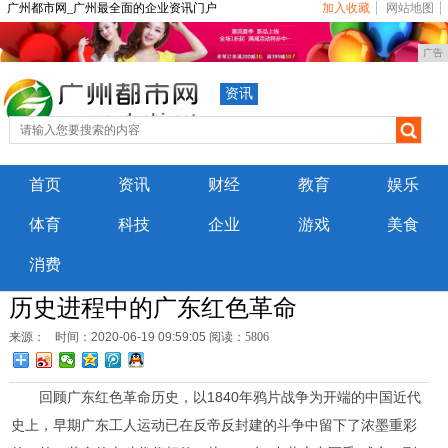
广州都市网_广州最全面的企业资讯门户
加入收藏
网站地图
广告
资讯
首页
资讯
财经
教育
娱乐
体育
科技
企业
游戏
美食
消费
历史进程中的广东红色革命
来源：
时间：2020-06-19 09:59:05
阅读：5806
回顾广东红色革命历史，以1840年鸦片战争为开端的中国近代
史上，早期广东工人运动已在反帝反封建的斗争中留下了浓墨重彩