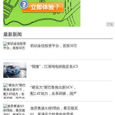
广告
最新新闻
初识金信投资平台，首投50万
“我懂”，江淮纯电轿跑定名iC5
“硬实力”斯巴鲁推出新SUV，
配2.4T动力，全系四驱，国产
必火
放弃奥迪A3的理由，看完领克
02，更满足个性青年的需求