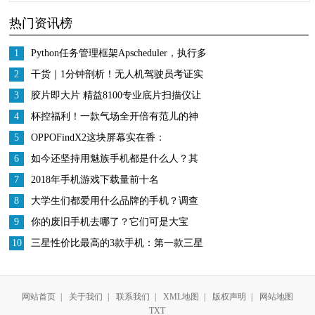
蔚来亏损超100亿
仅是外观，本田雅阁究
热门资讯榜
竟还有哪方面优势？
1
Python任务管理框架Apscheduler，执行多
次解决
2
干货｜1分钟剖析！无人机驾驶员考证实
操学什么
3
胶片即大片 精益8100专业底片扫描仪让
摄影之梦一直在
4
杯控福利！一款气场全开倍有范儿的神
仙保温杯
5
OPPOFindX2这块屏幕实在香：
2K+120Hz加持，连沈义人都刷上瘾
6
如今还坚持用魅族手机都是什么人？其
实这3种人最多，你是吗？
7
2018年手机游戏下载量前十名
8
大学生们都爱用什么品牌的手机？调查
数据有点让人意外
9
你的废旧手机去哪了？它们可是大宝
藏！
10
三星性价比最高的3款手机：第一款三星
首款后置四摄，拍照强大！
网站首页
|
关于我们
|
联系我们
|
XML地图
|
版权声明
|
网站地图
TXT