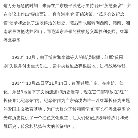
这万分危急的时刻，朱德在广东饶平茂芝圩主持召开”茂芝会议“，并
在会议上作出“穿山西进、直奔湘南”的正确决策。“茂芝会议纪念
馆”记录和还原了这段鲜活的历史。随后部队辗转闽西南、赣南、湘
南后最终抵达井冈山，同毛泽东带领的秋收起义军胜利会师。红军
粤北突围
1933年10月，由于博古和李德等人的错误指挥，红军"反围
剿”失败并付出重大伤亡，党中央被迫放弃根据地，进行战略转移。
1934年10月25日至11月14日，红军过境广东。在南雄、仁
化、乐昌3地留下了文物遗迹和历史遗存，现在它们都存放在“红军
长征粤北纪念馆”内。纪念馆作为广东省境内唯一以红军长征为主题
的爱国主义教育基地，为广大群众了解和研学“红军长征粤北突围”的
光辉历史提供了一个红色文化殿堂，让人们铭记那段峥嵘岁月和光
辉历史，传承和弘扬伟大的长征精神。