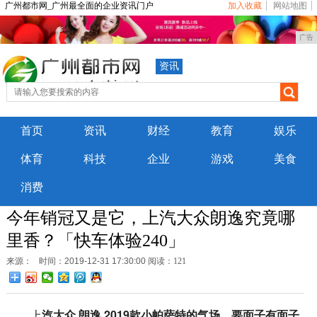
广州都市网_广州最全面的企业资讯门户
加入收藏
网站地图
广告
资讯
首页
资讯
财经
教育
娱乐
体育
科技
企业
游戏
美食
消费
今年销冠又是它，上汽大众朗逸究竟哪
里香？「快车体验240」
来源：
时间：2019-12-31 17:30:00
阅读：121
上
汽大众 朗逸 2019款小帕萨特的气场，要面子有面子