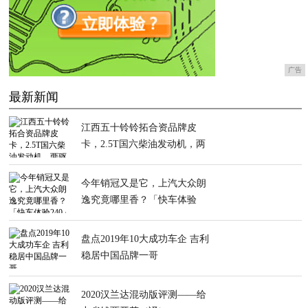
广告
最新新闻
江西五十铃铃拓合资品牌皮
卡，2.5T国六柴油发动机，两
驱四驱可选
今年销冠又是它，上汽大众朗
逸究竟哪里香？「快车体验
240」
盘点2019年10大成功车企 吉利
稳居中国品牌一哥
2020汉兰达混动版评测——给