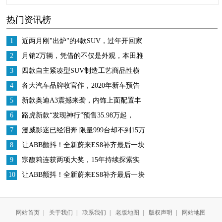
SUV，过年开回家都夸
造工艺商品性横评
热门资讯榜
你懂车
1
近两月刚"出炉"的4款SUV，过年开回家
都夸你懂车
2
月销2万辆，凭借的不仅是外观，本田雅
阁究竟还有哪方面优势？
3
四款自主紧凑型SUV制造工艺商品性横
评
4
各大汽车品牌收官作，2020年新车预告
来了
5
新款奥迪A3震撼来袭，内饰上面配置丰
富，动力表现也不错
6
路虎新款“发现神行”预售35.98万起，
2.0T配混动，动力提升
7
漫威影迷已经泪奔 限量999台却不到15万
实拍昂希诺钢铁侠版
8
让ABB颤抖！全新蔚来ES8补齐最后一块
短板
9
宗馥莉连获两项大奖，15年持续探索实
体制造业“数字赋能”之路
10
让ABB颤抖！全新蔚来ES8补齐最后一块
短板
网站首页
|
关于我们
|
联系我们
|
老版地图
|
版权声明
|
网站地图