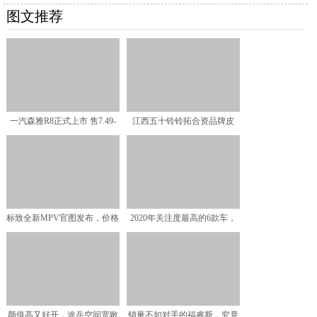
图文推荐
一汽森雅R8正式上市 售7.49-
江西五十铃铃拓合资品牌皮
8.99万元
卡，2.5T国六柴油发动
标致全新MPV官图发布，价格
2020年关注度最高的6款车，
也很"标致"
国产车发力，本田思
颜值高又好开，途岳空间宽敞
销量不如对手的福睿斯，究竟