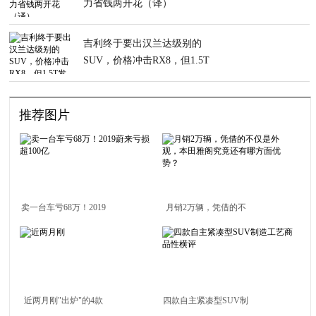
力省钱两开花（译）
吉利终于要出汉兰达级别的
SUV，价格冲击RX8，但1.5T
发动机够用？
推荐图片
卖一台车亏68万！2019
月销2万辆，凭借的不
蔚来亏损超100亿
仅是外观，本田雅阁究
竟还有哪方面优势？
近两月刚"出炉"的4款
四款自主紧凑型SUV制