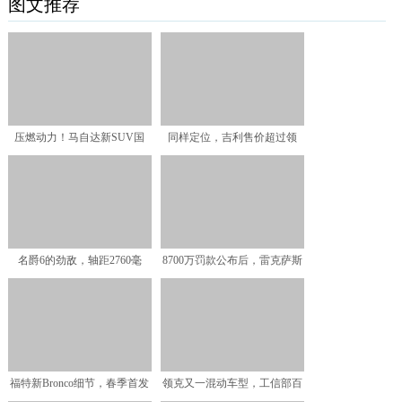
图文推荐
压燃动力！马自达新SUV国
同样定位，吉利售价超过领
产：比XRV帅多了
克，这是什么套路？
名爵6的劲敌，轴距2760毫
8700万罚款公布后，雷克萨斯
米，掀背式设计，前后
2019年销量“闪
福特新Bronco细节，春季首发
领克又一混动车型，工信部百