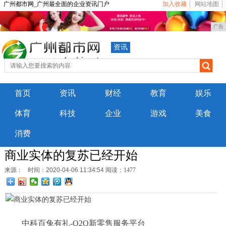
广州都市网_广州最全面的企业资讯门户
加入收藏
网站地图
广告
资讯
首页
资讯
财经
教育
娱乐
体育
科技
企业
游戏
美食
消费
商业实体的复苏已经开始
来源：
时间：2020-04-06 11:34:54
阅读：1477
中科百兔有礼-O2O新零售服务平台