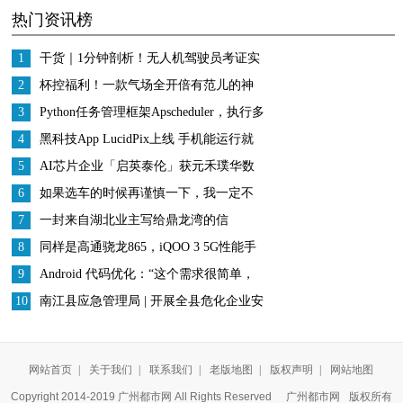
热门资讯榜
竟还有哪方面优势？
你懂车
1
干货｜1分钟剖析！无人机驾驶员考证实
操学什么
2
杯控福利！一款气场全开倍有范儿的神
仙保温杯
3
Python任务管理框架Apscheduler，执行多
次解决
4
黑科技App LucidPix上线 手机能运行就
能拍摄3D照片
5
AI芯片企业「启英泰伦」获元禾璞华数
千万元投资
6
如果选车的时候再谨慎一下，我一定不
会错过新自由光2.0T
7
一封来自湖北业主写给鼎龙湾的信 ​
8
同样是高通骁龙865，iQOO 3 5G性能手
机有什么值得我们期待的？
9
Android 代码优化：“这个需求很简单，
怎么实现我不管”
10
南江县应急管理局 | 开展全县危化企业安
全隐患大排查
网站首页
|
关于我们
|
联系我们
|
老版地图
|
版权声明
|
网站地图
Copyright 2014-2019 广州都市网 All Rights Reserved
广州都市网
版权所有