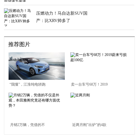
涨
压燃动力！马自达新SUV国
产：比XRV帅多了
推荐图片
“我懂”，江淮纯电轿跑
卖一台车亏68万！2019
定名iC5
蔚来亏损超100亿
月销2万辆，凭借的不
近两月刚"出炉"的4款
仅是外观，本田雅阁究
SUV，过年开回家都夸