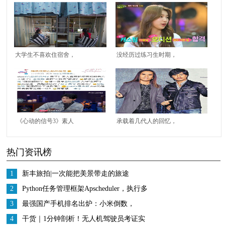
大学生不喜欢住宿舍，
没经历过练习生时期，
而是喜欢在校外租房住
仅凭外貌就出道的韩国
的4个原因，你赞同吗
明星有谁
《心动的信号3》素人
承载着几代人的回忆，
嘉宾初亮相，丁禹兮直
盘点八十年代至今，我
热门资讯榜
呼“喜欢”第三位女生
们一起追过的乐队组合
1
新丰旅拍|一次能把美景带走的旅途
2
Python任务管理框架Apscheduler，执行多
次解决
3
最强国产手机排名出炉：小米倒数，
OPPO第二，第一名实至名归
4
干货｜1分钟剖析！无人机驾驶员考证实