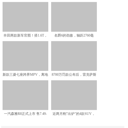
损超100亿
35000台，这SUV丐
丰田两款新车官图！搭1.6T，
名爵6的劲敌，轴距2760毫
提供套件车型可选，
米，掀背式设计，前后
新款三菱七座跨界MPV，离地
8700万罚款公布后，雷克萨斯
间隙225毫米，商用
2019年销量“闪
一汽森雅R8正式上市 售7.49-
近两月刚"出炉"的4款SUV，
8.99万元
过年开回家都夸你懂