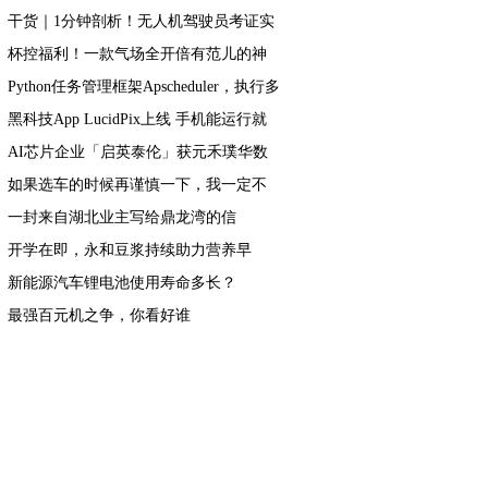
干货｜1分钟剖析！无人机驾驶员考证实
操学什么
杯控福利！一款气场全开倍有范儿的神
仙保温杯
Python任务管理框架Apscheduler，执行多
次解决
黑科技App LucidPix上线 手机能运行就
能拍摄3D照片
AI芯片企业「启英泰伦」获元禾璞华数
千万元投资
如果选车的时候再谨慎一下，我一定不
会错过新自由光2.0T
一封来自湖北业主写给鼎龙湾的信 ​
开学在即，永和豆浆持续助力营养早
餐！
新能源汽车锂电池使用寿命多长？
最强百元机之争，你看好谁