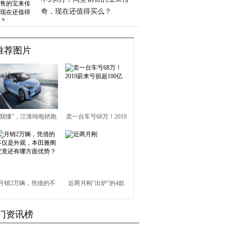
奇，现在还值得买么？
推荐图片
“我懂”，江淮纯电轿跑
卖一台车亏68万！2019
定名iC5
蔚来亏损超100亿
月销2万辆，凭借的不
近两月刚"出炉"的4款
仅是外观，本田雅阁究
SUV，过年开回家都夸
门资讯榜
竟还有哪方面优势？
你懂车