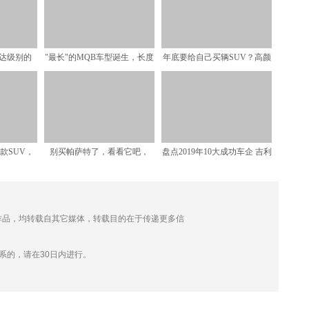
达级别的
"最长"的MQB车型诞生，长度
年底要给自己买辆SUV？高颜
RX8，
超5.3米配7座，
值大空间又有好价的哈
款SUV，
别买帕萨特了，看看它吧，
盘点2019年10大成功车企 吉利
夸你懂
241匹配9AT还有魔毯
稳居中国品牌一
 的作品，均转载自其它媒体，转载目的在于传递更多信
。
系的，请在30日内进行。