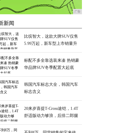
广告
新新闻
比缤智大，这款大牌SUV仅售
5.99万起，新车型上市销量升
至近万辆
标配不多全靠选装来凑 热销豪
华品牌SUV冬季配置大起底
韩国汽车标志大全，韩国汽车
标志含义
20来岁喜提T-Cross途铠，1.4T
舒适版动力够浪，后排二郎腿
很稳
不到8万，同堂销售的宝来传