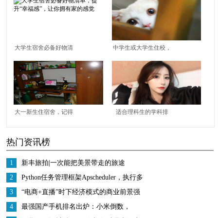
大学生宿舍必备好物清
中学生或大学生住校，
单，提升“幸福感”，让
不能带哪些“违禁品”？
你拥有家的感觉
这5种可以了解一下
大一新生住宿舍，记得
适合理科生的学科排
带上这5件神器，虽不
名，学长熬夜整理，含
热门资讯榜
起眼但大有用处
金量高前景广阔好就业
1
新丰旅拍|一次能把美景带走的旅途
2
Python任务管理框架Apscheduler，执行多
次解决
3
“电商+直播”时下经济模式的商业前景强
势来袭
4
最强国产手机排名出炉：小米倒数，
OPPO第二，第一名实至名归