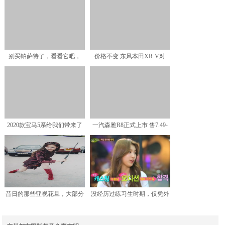
商品性横评
出“六亲不认”大佬步伐！网
别买帕萨特了，看看它吧，
价格不变 东风本田XR-V对
241匹配9AT还有魔毯
1.5L车型进行配置
2020款宝马5系给我们带来了
一汽森雅R8正式上市 售7.49-
哪些改变？
8.99万元
昔日的那些亚视花旦，大部分
没经历过练习生时期，仅凭外
都已淡出荧幕，你还认得
貌就出道的韩国明星有谁