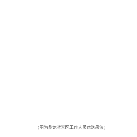
（图为鼎龙湾景区工作人员赠送果篮）