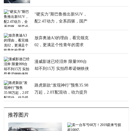
“硬实力”斯巴鲁推出新SUV，
配2.4T动力，全系四驱，国产
必火
放弃奥迪A3的理由，看完领克
02，更满足个性青年的需求
漫威影迷已经泪奔 限量999台
却不到15万 实拍昂希诺钢铁侠
版
路虎新款“发现神行”预售35.98
万起，2.0T配混动，动力提升
推荐图片