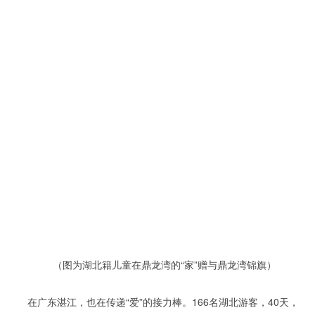
（图为湖北籍儿童在鼎龙湾的“家”赠与鼎龙湾锦旗）
在广东湛江，也在传递“爱”的接力棒。166名湖北游客，40天，