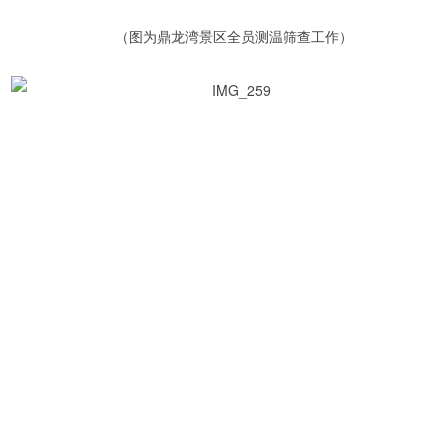
（图为鼎龙湾景区全员测温筛查工作）