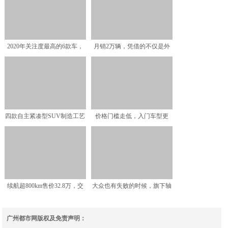
2020年关注度最高的6款车，
月销2万辆，凭借的不仅是外
国产车发力，本田思
观，本田雅阁究竟还有哪
四款自主紧凑型SUV制造工艺
价格门槛走低，入门车型更
商品性横评
多，2019年上市豪华S
续航超800km售价32.8万，交
大众也有失败的时候，旗下轴
付了一千辆，增
距2米8的大七座，仅1
广州都市网版权及免责声明：