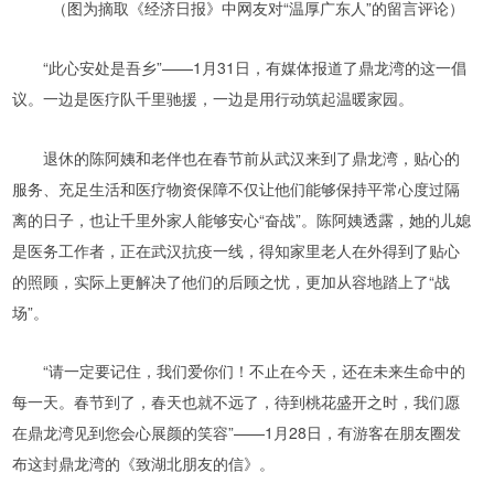
（图为摘取《经济日报》中网友对“温厚广东人”的留言评论）
“此心安处是吾乡”——1月31日，有媒体报道了鼎龙湾的这一倡
议。一边是医疗队千里驰援，一边是用行动筑起温暖家园。
退休的陈阿姨和老伴也在春节前从武汉来到了鼎龙湾，贴心的
服务、充足生活和医疗物资保障不仅让他们能够保持平常心度过隔
离的日子，也让千里外家人能够安心“奋战”。陈阿姨透露，她的儿媳
是医务工作者，正在武汉抗疫一线，得知家里老人在外得到了贴心
的照顾，实际上更解决了他们的后顾之忧，更加从容地踏上了“战
场”。
“请一定要记住，我们爱你们！不止在今天，还在未来生命中的
每一天。春节到了，春天也就不远了，待到桃花盛开之时，我们愿
在鼎龙湾见到您会心展颜的笑容”——1月28日，有游客在朋友圈发
布这封鼎龙湾的《致湖北朋友的信》。