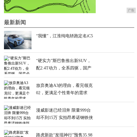
广告
最新新闻
“我懂”，江淮纯电轿跑定名iC5
“硬实力”斯巴鲁推出新SUV，
配2.4T动力，全系四驱，国产
必火
放弃奥迪A3的理由，看完领克
02，更满足个性青年的需求
漫威影迷已经泪奔 限量999台
却不到15万 实拍昂希诺钢铁侠
版
路虎新款“发现神行”预售35.98