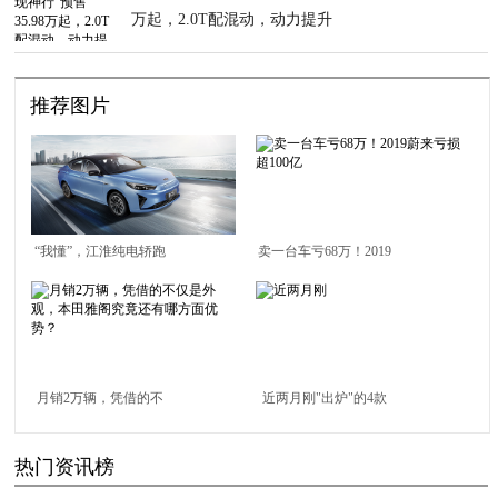
万起，2.0T配混动，动力提升
推荐图片
“我懂”，江淮纯电轿跑
卖一台车亏68万！2019
定名iC5
蔚来亏损超100亿
月销2万辆，凭借的不
近两月刚"出炉"的4款
仅是外观，本田雅阁究
SUV，过年开回家都夸
热门资讯榜
竟还有哪方面优势？
你懂车