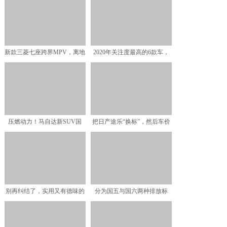
新款三菱七座跨界MPV，离地
2020年关注度最高的6款车，
间隙225毫米，商用
国产车发力，本田思
压燃动力！马自达新SUV国
把日产途乐“换标”，然后车价
产：比XRV帅多了
降一半，这越野车比普
别再纠结了，实用又有德味的
分为国五与国六两种排放标
家用中型SUV就它吧
准，指导价为11.99-