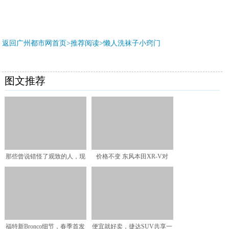
返回广州都市网首页>推荐阅读>
懒人洗袜子小窍门
图文推荐
那些曾说错怪了观致的人，现
价格不变 东风本田XR-V对
在观致5S暗夜英雄版来
1.5L车型进行配置
福特新Bronco细节，春季首发
便宜就好卖，捷达SUV共享一