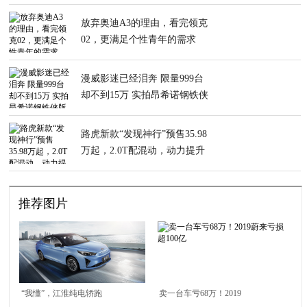
必火
放弃奥迪A3的理由，看完领克
02，更满足个性青年的需求
漫威影迷已经泪奔 限量999台
却不到15万 实拍昂希诺钢铁侠
版
路虎新款“发现神行”预售35.98
万起，2.0T配混动，动力提升
推荐图片
“我懂”，江淮纯电轿跑
卖一台车亏68万！2019