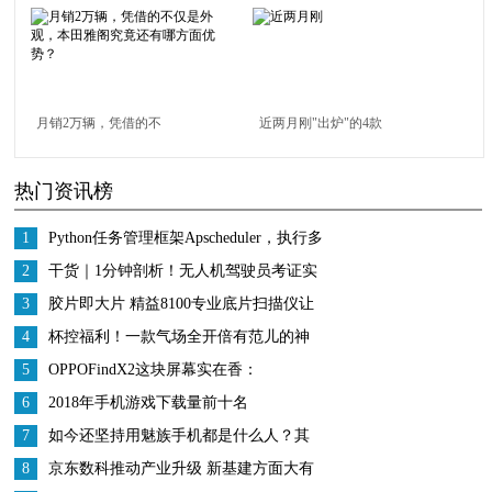
定名iC5
蔚来亏损超100亿
月销2万辆，凭借的不
近两月刚"出炉"的4款
仅是外观，本田雅阁究
SUV，过年开回家都夸
热门资讯榜
竟还有哪方面优势？
你懂车
1
Python任务管理框架Apscheduler，执行多
次解决
2
干货｜1分钟剖析！无人机驾驶员考证实
操学什么
3
胶片即大片 精益8100专业底片扫描仪让
摄影之梦一直在
4
杯控福利！一款气场全开倍有范儿的神
仙保温杯
5
OPPOFindX2这块屏幕实在香：
2K+120Hz加持，连沈义人都刷上瘾
6
2018年手机游戏下载量前十名
7
如今还坚持用魅族手机都是什么人？其
实这3种人最多，你是吗？
8
京东数科推动产业升级 新基建方面大有
可为