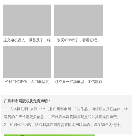
竞争牧马人，车迷
汽-大众技术，销量大
这充电机器人一旦普及了，纯
别买帕萨特了，看看它吧，
电动车的充电难题就迎刃
241匹配9AT还有魔毯
价格门槛走低，入门车型更
领克又一混动车型，工信部百
多，2019年上市豪华S
公里油耗1.6L，顶配
广州都市网版权及免责声明：
1、凡本网注明 “来源：***（非广州都市网）” 的作品，均转载自其它媒体，转
载目的在于传递更多信息，并不代表本网赞同其观点和对其真实性负责。
2、如因作品内容、版权和其它问题需要同本网联系的，请在30日内进行。