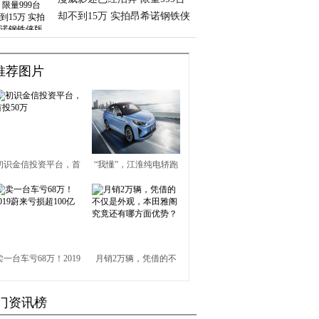
却不到15万 实拍昂希诺钢铁侠
版
推荐图片
初识金信投资平台，首
“我懂”，江淮纯电轿跑
投50万
定名iC5
卖一台车亏68万！2019
月销2万辆，凭借的不
蔚来亏损超100亿
仅是外观，本田雅阁究
门资讯榜
竟还有哪方面优势？