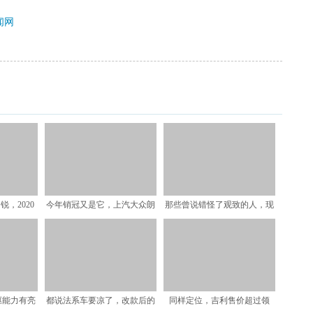
闻网
，2020
今年销冠又是它，上汽大众朗
那些曾说错怪了观致的人，现
款休旅
逸究竟哪里香？「快车体
在观致5S暗夜英雄版来
四驱能力有亮
都说法系车要凉了，改款后的
同样定位，吉利售价超过领