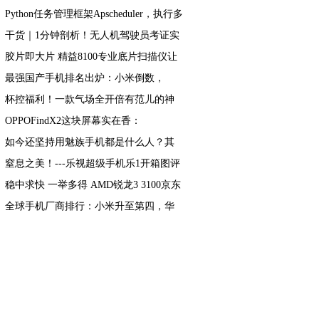
Python任务管理框架Apscheduler，执行多
次解决
干货｜1分钟剖析！无人机驾驶员考证实
操学什么
胶片即大片 精益8100专业底片扫描仪让
摄影之梦一直在
最强国产手机排名出炉：小米倒数，
OPPO第二，第一名实至名归
杯控福利！一款气场全开倍有范儿的神
仙保温杯
OPPOFindX2这块屏幕实在香：
2K+120Hz加持，连沈义人都刷上瘾
如今还坚持用魅族手机都是什么人？其
实这3种人最多，你是吗？
窒息之美！---乐视超级手机乐1开箱图评
稳中求快 一举多得 AMD锐龙3 3100京东
超值秒杀
全球手机厂商排行：小米升至第四，华
为还是第三！