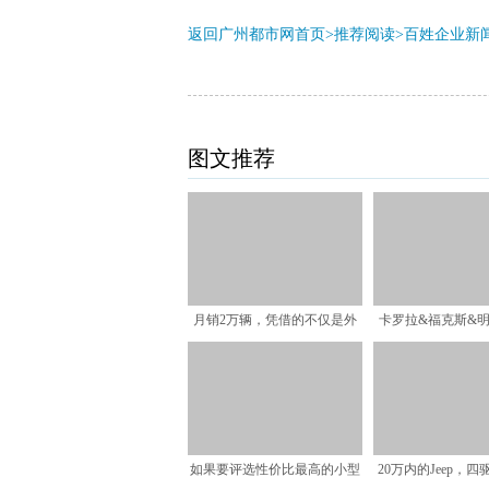
返回广州都市网首页>推荐阅读>
百姓企业新
图文推荐
月销2万辆，凭借的不仅是外
卡罗拉&福克斯&明锐
观，本田雅阁究竟还有哪
最受关注的3
如果要评选性价比最高的小型
20万内的Jeep，