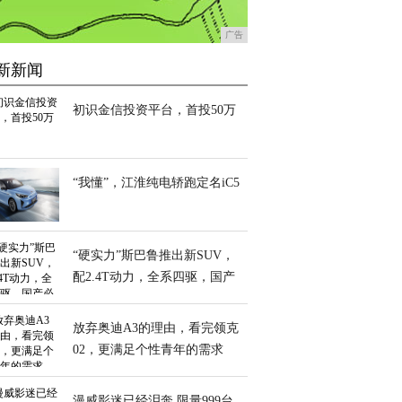
广告
新新闻
初识金信投资平台，首投50万
“我懂”，江淮纯电轿跑定名iC5
“硬实力”斯巴鲁推出新SUV，
配2.4T动力，全系四驱，国产
必火
放弃奥迪A3的理由，看完领克
02，更满足个性青年的需求
漫威影迷已经泪奔 限量999台