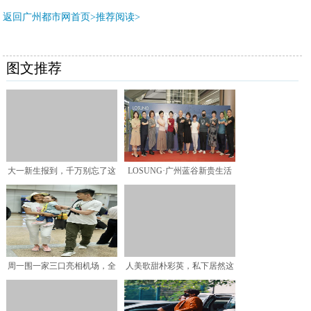
返回广州都市网首页>推荐阅读>
图文推荐
大一新生报到，千万别忘了这
LOSUNG·广州蓝谷新贵生活
几件物品
全案定制馆闪耀开幕
周一围一家三口亮相机场，全
人美歌甜朴彩英，私下居然这
都穿卡通T恤，朱丹素颜
么会穿，不愧是天生的爱