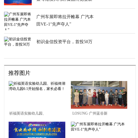
闻发布会在莞举行
广州车展即将拉开帷幕 广汽本
田VE-1“先声夺人”
初识金信投资平台，首投50万
推荐图片
祈福英语实验幼儿园、
LOSUNG·广州蓝谷新
祈福倚湖湾幼儿园6.1开
贵生活全案定制馆闪耀
始报名，家长必看！
开幕｜ 新贵荣耀开启高