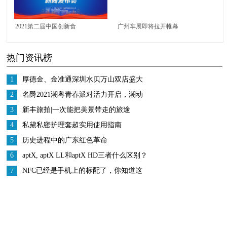
定新章！
2021第二届中国创新食
广州车展即将拉开帷幕
品大会暨粤港澳大湾区
广汽本田VE-1“先声夺
热门资讯榜
食品博览会新闻发布会
人”
在莞举行
1
厚德金、金准通深圳水贝万山双店盛大
开业
2
名爵2021潮粤青春派对活力开启，潮动
珠江之畔
3
新丰旅拍|一次能把美景带走的旅途
4
私黛私密护理套超实用使用指南
5
历史进程中的广东红色革命
6
aptX, aptX LL和aptX HD三者什么区别？
7
NFC已经是手机上的标配了，你知道这
个功能有啥用吗？