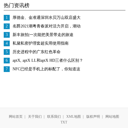
热门资讯榜
食品博览会新闻发布会
人”
在莞举行
1
厚德金、金准通深圳水贝万山双店盛大
开业
2
名爵2021潮粤青春派对活力开启，潮动
珠江之畔
3
新丰旅拍|一次能把美景带走的旅途
4
私黛私密护理套超实用使用指南
5
历史进程中的广东红色革命
6
aptX, aptX LL和aptX HD三者什么区别？
7
NFC已经是手机上的标配了，你知道这
个功能有啥用吗？
网站首页
|
关于我们
|
联系我们
|
XML地图
|
版权声明
|
网站地图
TXT