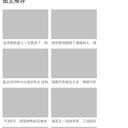
图文推荐
这充电机器人一旦普及了，纯
那些曾说错怪了观致的人，现
电动车的充电难题就迎刃
在观致5S暗夜英雄版来
盘点2019年10大成功车企 吉利
韩国汽车标志大全，韩国汽车
稳居中国品牌一
标志含义
不到8万，同堂销售的宝来传
领克又一混动车型，工信部百