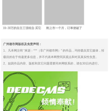
奇，现在还值得买么？
公里油耗1.6L，顶配
10~30万的自主三强组合 买它
刚上市一个月，订单便破了
们比帕萨特都靠谱
35000台，这SUV丐
广州都市网版权及免责声明：
1、凡本网注明 “来源：***（非广州都市网）” 的作品，均转载自其它媒体，转
载目的在于传递更多信息，并不代表本网赞同其观点和对其真实性负责。
2、如因作品内容、版权和其它问题需要同本网联系的，请在30日内进行。