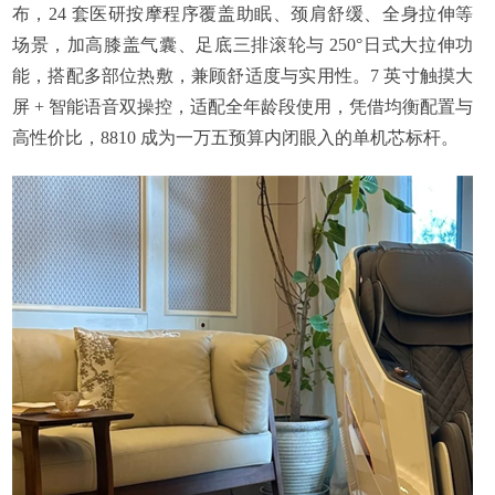
布，24 套医研按摩程序覆盖助眠、颈肩舒缓、全身拉伸等
场景，加高膝盖气囊、足底三排滚轮与 250°日式大拉伸功
能，搭配多部位热敷，兼顾舒适度与实用性。7 英寸触摸大
屏 + 智能语音双操控，适配全年龄段使用，凭借均衡配置与
高性价比，8810 成为一万五预算内闭眼入的单机芯标杆。