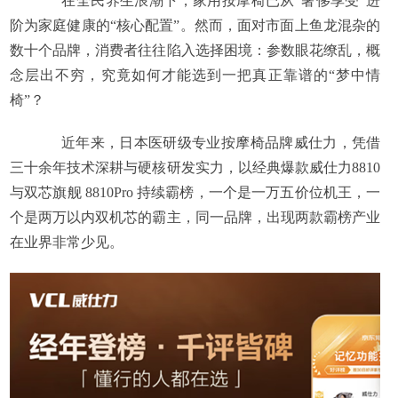
在全民养生浪潮下，家用按摩椅已从“奢侈享受”进
阶为家庭健康的“核心配置”。然而，面对市面上鱼龙混杂的
数十个品牌，消费者往往陷入选择困境：参数眼花缭乱，概
念层出不穷，究竟如何才能选到一把真正靠谱的“梦中情
椅”？
近年来，日本医研级专业按摩椅品牌威仕力，凭借
三十余年技术深耕与硬核研发实力，以经典爆款威仕力8810
与双芯旗舰 8810Pro 持续霸榜，一个是一万五价位机王，一
个是两万以内双机芯的霸主，同一品牌，出现两款霸榜产业
在业界非常少见。